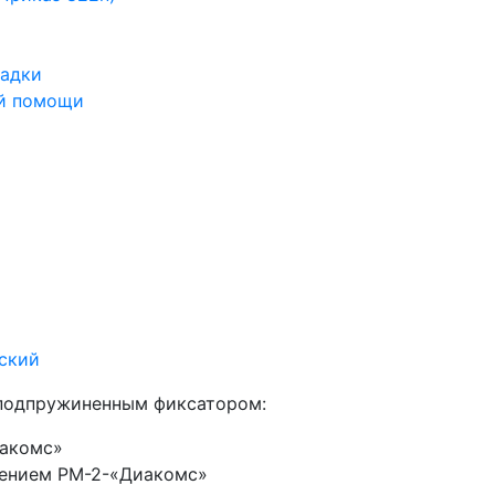
ладки
ой помощи
подпружиненным фиксатором:
иакомс»
дением РМ-2-«Диакомс»