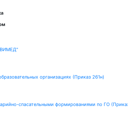
ка
ком
ИВИМЕД"
образовательных организациях (Приказ 261н)
варийно-спасательными формированиями по ГО (Прика