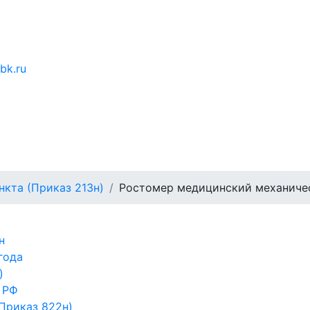
bk.ru
кта (Приказ 213н)
Ростомер медицинский механиче
н
года
)
 РФ
Приказ 822н)