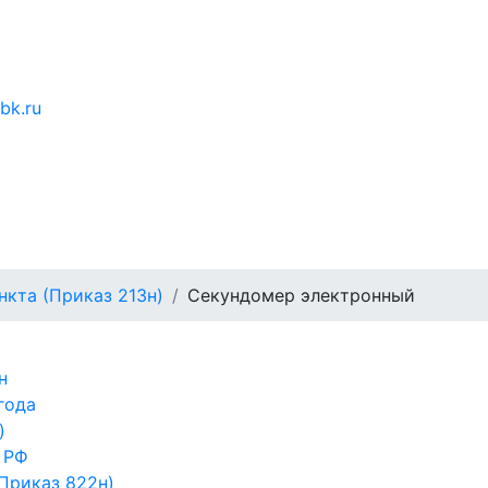
bk.ru
кта (Приказ 213н)
Секундомер электронный
н
года
)
 РФ
Приказ 822н)