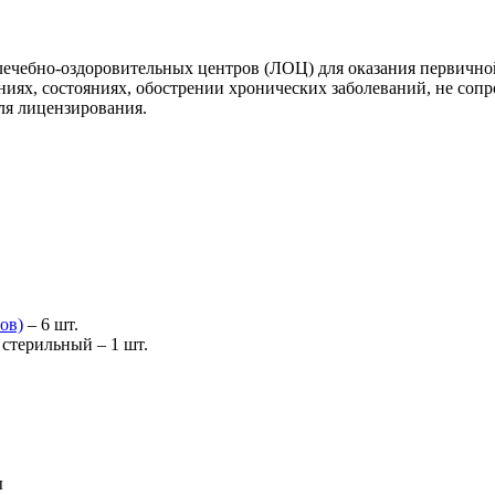
лечебно-оздоровительных центров (ЛОЦ) для оказания первичн
ниях, состояниях, обострении хронических заболеваний, не со
ля лицензирования.
ов)
– 6 шт.
 стерильный
– 1 шт.
ы