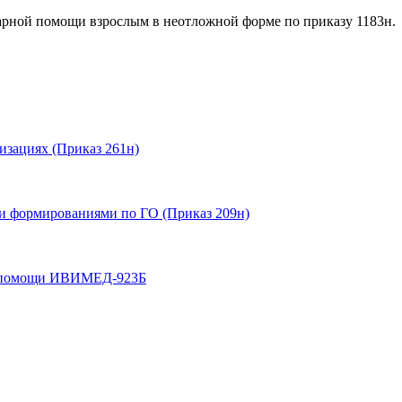
арной помощи взрослым в неотложной форме по приказу 1183н.
изациях (Приказ 261н)
и формированиями по ГО (Приказ 209н)
ой помощи ИВИМЕД-923Б