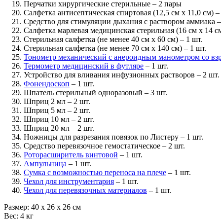
Перчатки хирургические стерильные – 2 пары
Салфетка антисептическая спиртовая (12,5 см x 11,0 см) – 
Средство для стимуляции дыхания с раствором аммиака –
Салфетка марлевая медицинская стерильная (16 см x 14 см,
Стерильная салфетка (
не менее 40 см x 60 см
) – 1 шт.
Стерильная салфетка (
не менее 70 см x 140 см
) – 1 шт.
Тонометр механический с анероидным манометром со вз
Термометр медицинский в футляре
– 1 шт.
Устройство для вливания инфузионных растворов – 2 шт.
Фонендоскоп
– 1 шт.
Шпатель стерильный одноразовый – 3 шт.
Шприц 2 мл – 2 шт.
Шприц 5 мл – 2 шт.
Шприц 10 мл – 2 шт.
Шприц 20 мл – 2 шт.
Ножницы для разрезания повязок по Листеру – 1 шт.
Средство перевязочное гемостатическое – 2 шт.
Роторасширитель винтовой
– 1 шт.
Ампульница
– 1 шт.
Сумка с возможностью переноса на плече
– 1 шт.
Чехол для инструментария
– 1 шт.
Чехол для перевязочных материалов
– 1 шт.
Размер: 40 х 26 х 26 см
Вес: 4 кг