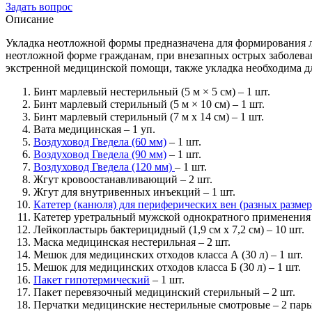
Задать вопрос
Описание
Укладка неотложной формы предназначена для формирования 
неотложной форме гражданам, при внезапных острых заболева
экстренной медицинской помощи, также укладка необходима д
Бинт марлевый нестерильный (5 м × 5 см) – 1 шт.
Бинт марлевый стерильный (5 м × 10 см) – 1 шт.
Бинт марлевый стерильный (7 м x 14 см) – 1 шт.
Вата медицинская – 1 уп.
Воздуховод Гведела (60 мм)
– 1 шт.
Воздуховод Гведела (90 мм)
– 1 шт.
Воздуховод Гведела (120 мм)
– 1 шт.
Жгут кровоостанавливающий – 2 шт.
Жгут для внутривенных инъекций – 1 шт.
Катетер (канюля) для периферических вен (разных размер
Катетер уретральный мужской однократного применения
Лейкопластырь бактерицидный (1,9 см x 7,2 см) – 10 шт.
Маска медицинская нестерильная – 2 шт.
Мешок для медицинских отходов класса А (30 л) – 1 шт.
Мешок для медицинских отходов класса Б (30 л) – 1 шт.
Пакет гипотермический
– 1 шт.
Пакет перевязочный медицинский стерильный – 2 шт.
Перчатки медицинские нестерильные смотровые – 2 пар