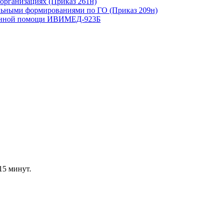
организациях (Приказ 261н)
льными формированиями по ГО (Приказ 209н)
тренной помощи ИВИМЕД-923Б
15 минут.