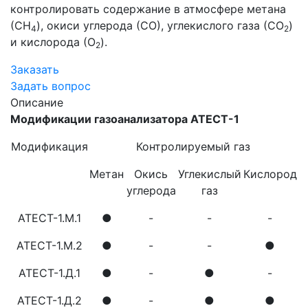
контролировать содержание в атмосфере метана
(СН
), окиси углерода (СО), углекислого газа (СО
)
4
2
и кислорода (О
).
2
Заказать
Задать вопрос
Описание
Модификации газоанализатора АТЕСТ-1
Модификация
Контролируемый газ
Метан
Окись
Углекислый
Кислород
углерода
газ
АТЕСТ-1.М.1
●
-
-
-
АТЕСТ-1.М.2
●
-
-
●
АТЕСТ-1.Д.1
●
-
●
-
АТЕСТ-1.Д.2
●
-
●
●