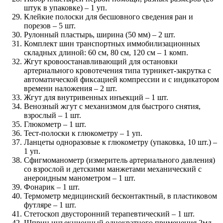
штук в упаковке) – 1 уп.
Клейкие полоски для бесшовного сведения ран и
порезов – 5 шт.
Рулонный пластырь, ширина (50 мм) – 2 шт.
Комплект шин транспортных иммобилизационных
складных длиной: 60 см, 80 см, 120 см – 1 комп.
Жгут кровоостанавливающий для остановки
артериального кровотечения типа турникет-закрутка с
автоматической фиксацией компрессии и с индикатором
времени наложения – 2 шт.
Жгут для внутривенных инъекций – 1 шт.
Венозный жгут с механизмом для быстрого снятия,
взрослый – 1 шт.
Глюкометр – 1 шт.
Тест-полоски к глюкометру – 1 уп.
Ланцеты одноразовые к глюкометру (упаковка, 10 шт.) –
1 уп.
Сфигмоманометр (измеритель артериального давления)
со взрослой и детскими манжетами механический с
анероидным манометром – 1 шт.
Фонарик – 1 шт.
Термометр медицинский бесконтактный, в пластиковом
футляре – 1 шт.
Стетоскоп двусторонний терапевтический – 1 шт.
Шприц инъекционный однократного применения 2мл,