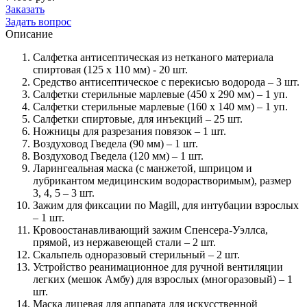
Заказать
Задать вопрос
Описание
Салфетка антисептическая из нетканого материала
спиртовая (125 x 110 мм) - 20 шт.
Средство антисептическое с перекисью водорода – 3 шт.
Салфетки стерильные марлевые (450 x 290 мм) – 1 уп.
Салфетки стерильные марлевые (160 x 140 мм) – 1 уп.
Салфетки спиртовые, для инъекций – 25 шт.
Ножницы для разрезания повязок – 1 шт.
Воздуховод Гведела (90 мм) – 1 шт.
Воздуховод Гведела (120 мм) – 1 шт.
Ларингеальная маска (с манжетой, шприцом и
лубрикантом медицинским водорастворимым), размер
3, 4, 5 – 3 шт.
Зажим для фиксации по Magill, для интубации взрослых
– 1 шт.
Кровоостанавливающий зажим Спенсера-Уэллса,
прямой, из нержавеющей стали – 2 шт.
Скальпель одноразовый стерильный – 2 шт.
Устройство реанимационное для ручной вентиляции
легких (мешок Амбу) для взрослых (многоразовый) – 1
шт.
Маска лицевая для аппарата для искусственной