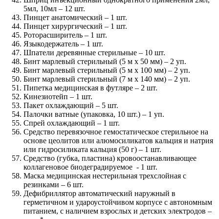
5мл, 10мл – 12 шт.
Пинцет анатомический – 1 шт.
Пинцет хирургический – 1 шт.
Роторасширитель – 1 шт.
Языкодержатель – 1 шт.
Шпатели деревянные стерильные – 10 шт.
Бинт марлевый стерильный (5 м x 50 мм) – 2 уп.
Бинт марлевый стерильный (5 м x 100 мм) – 2 уп.
Бинт марлевый стерильный (7 м x 140 мм) – 2 уп.
Пипетка медицинская в футляре – 2 шт.
Кинезиотейп – 1 шт.
Пакет охлаждающий – 5 шт.
Палочки ватные (упаковка, 10 шт.) – 1 уп.
Спрей охлаждающий – 1 шт.
Средство перевязочное гемостатическое стерильное на
основе цеолитов или алюмосиликатов кальция и натрия
или гидросиликата кальция (50 г) – 1 шт.
Средство (губка, пластина) кровоостанавливающее
коллагеновое биодеградируемое - 1 шт.
Маска медицинская нестерильная трехслойная с
резинками – 6 шт.
Дефибриллятор автоматический наружный в
герметичном и удароустойчивом корпусе с автономным
питанием, с наличием взрослых и детских электродов –